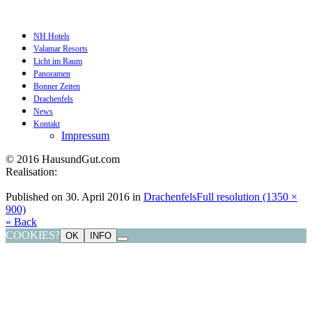
NH Hotels
Valamar Resorts
Licht im Raum
Panoramen
Bonner Zeiten
Drachenfels
News
Kontakt
Impressum
© 2016 HausundGut.com
Realisation:
datagrafik.de
Published on
30. April 2016
in
Drachenfels
Full resolution (1350 ×
900)
« Back
COOKIES?
OK
INFO