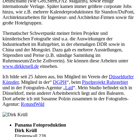
Deutschland (wie Geo,Stern,FAZ Magazin), sowie einige
internationale Verlage. Später kamen immer größere corporate Jobs
hinzu, wie z.B. mehrere Kalenderproduktionen für Standox/DuPont,
Architekturarbeiten für Ingenieur- und Architektur-Firmen sowie für
große Hotelgruppen.
Thematischer Schwerpunkt meiner freien Projekte und
künstlerischen Fotografie sind u.a. die Auswirkungen der
Industriearbeit im Ruhrgebiet, in der ehemaligen DDR sowie in
China und der Mongolei. Dazu gab es mehrere Ausstellungen,
Stipendien und Preise (z.B. ständige Sammlung im
Ruhrmuseum/Zeche Zollverein). Sie können diese Arbeiten unter
www.dirkkruell.de
einsehen.
Ich bilde seit 25 Jahren aus, bin Mitglied im Verein der
Düsseldorfer
Künstler
, Mitglied in der“
DGPH
“, beim
Pixelprojekt Ruhrgebiet
und in der Fotografen-Agentur „
Laif
“. Mein Studio befindet sich in
Düsseldorf, mein anderer Arbeitsbereich liegt auf den Balearen.
Dort arbeite ich mit Susanne Polzin zusammen in der Fotografen-
Agentur:
RotundWild
Panama Fotoproduktion
Dirk Krüll
Fürstenwall 228