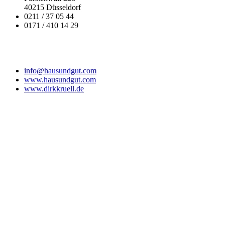
40215 Düsseldorf
0211 / 37 05 44
0171 / 410 14 29
info@hausundgut.com
www.hausundgut.com
www.dirkkruell.de