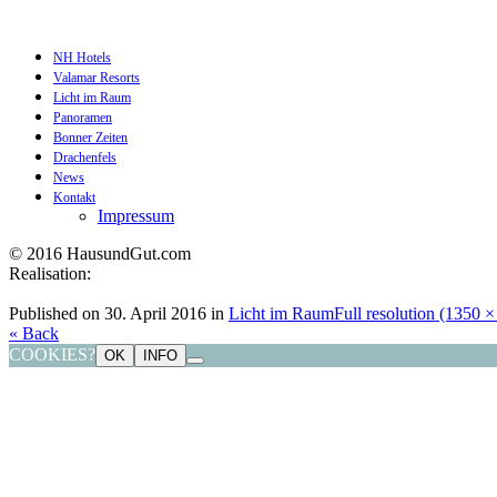
NH Hotels
Valamar Resorts
Licht im Raum
Panoramen
Bonner Zeiten
Drachenfels
News
Kontakt
Impressum
© 2016 HausundGut.com
Realisation:
datagrafik.de
Published on
30. April 2016
in
Licht im Raum
Full resolution (1350 ×
« Back
COOKIES?
OK
INFO