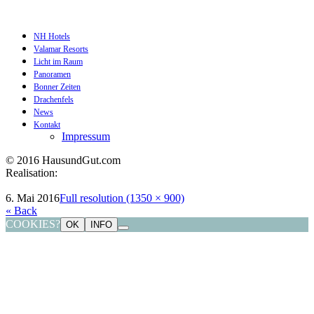
NH Hotels
Valamar Resorts
Licht im Raum
Panoramen
Bonner Zeiten
Drachenfels
News
Kontakt
Impressum
© 2016 HausundGut.com
Realisation:
datagrafik.de
6. Mai 2016
Full resolution (1350 × 900)
« Back
COOKIES?
OK
INFO