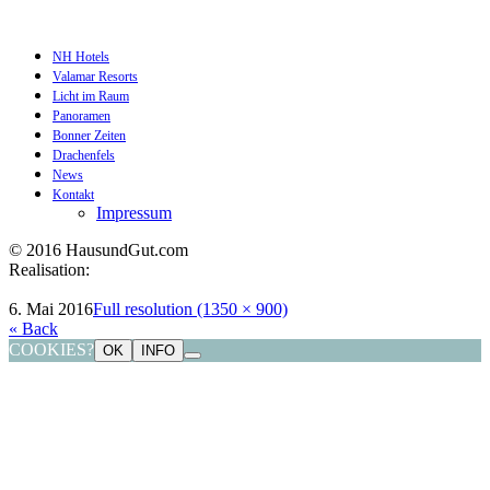
NH Hotels
Valamar Resorts
Licht im Raum
Panoramen
Bonner Zeiten
Drachenfels
News
Kontakt
Impressum
© 2016 HausundGut.com
Realisation:
datagrafik.de
6. Mai 2016
Full resolution (1350 × 900)
« Back
COOKIES?
OK
INFO