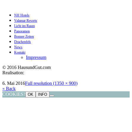
NH Hotels
Valamar Resorts
Licht im Raum
Panoramen
Bonner Zeiten
Drachenfels
News
Kontakt
Impressum
© 2016 HausundGut.com
Realisation:
datagrafik.de
6. Mai 2016
Full resolution (1350 × 900)
« Back
COOKIES?
OK
INFO