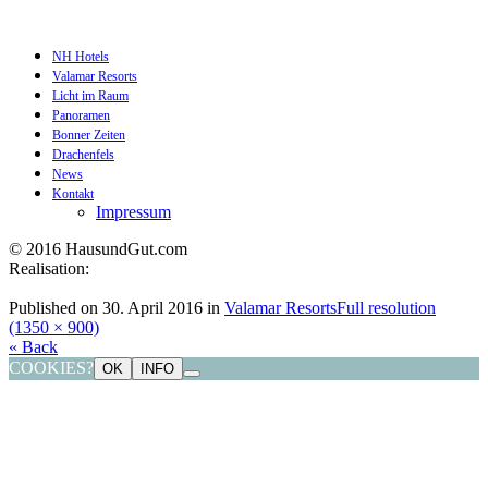
NH Hotels
Valamar Resorts
Licht im Raum
Panoramen
Bonner Zeiten
Drachenfels
News
Kontakt
Impressum
© 2016 HausundGut.com
Realisation:
datagrafik.de
Published on
30. April 2016
in
Valamar Resorts
Full resolution
(1350 × 900)
« Back
COOKIES?
OK
INFO